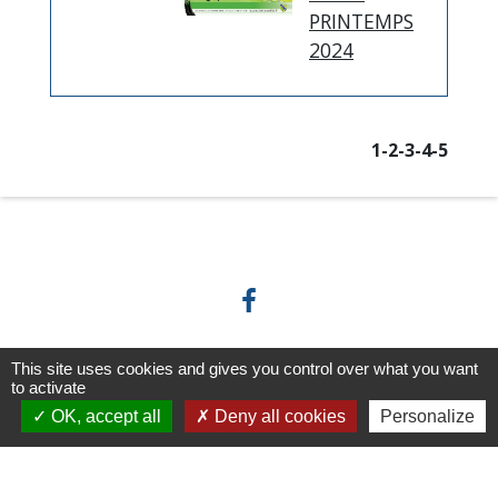
PRINTEMPS
2024
1
-2
-3
-4
-5
This site uses cookies and gives you control over what you want
Horaires/Contacts
to activate
OK, accept all
Deny all cookies
Personalize
Commune de Barjouville
1, rue Jean Moulin