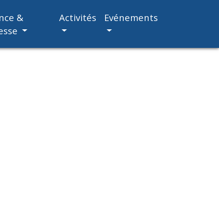
nce &
Activités
Evénements
esse