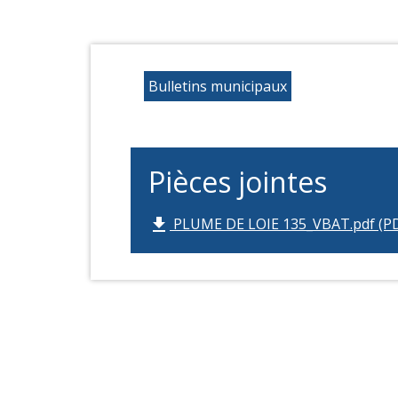
Bulletins municipaux
Pièces jointes
PLUME DE LOIE 135_VBAT.pdf (PD
file_download