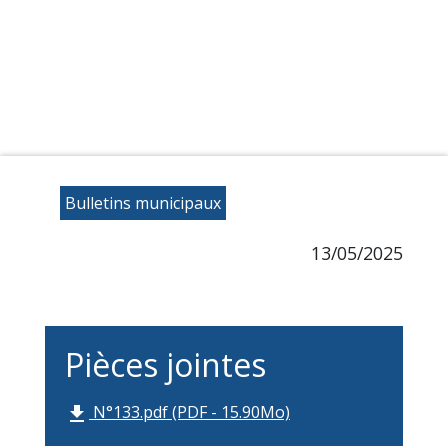
Bulletins municipaux
13/05/2025
Pièces jointes
N°133.pdf (PDF - 15.90Mo)
file_download