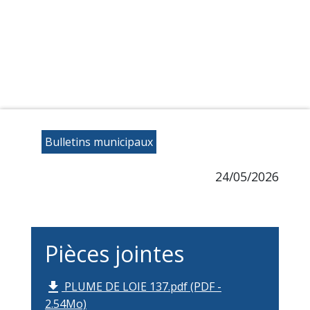
Bulletins municipaux
24/05/2026
Pièces jointes
PLUME DE LOIE 137.pdf (PDF -
file_download
2.54Mo)