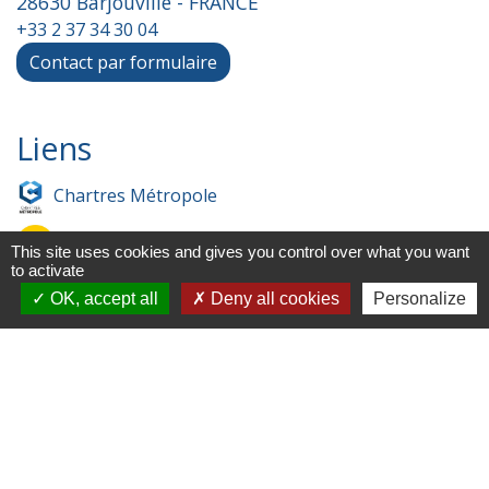
28630 Barjouville - FRANCE
+33 2 37 34 30 04
Contact par formulaire
Liens
Chartres Métropole
Conseil Départemental
This site uses cookies and gives you control over what you want
to activate
Préfecture d'Eure-et-Loir
OK, accept all
Deny all cookies
Personalize
Filibus
Service-public
-
-
Mentions légales
Politique de confidentialité