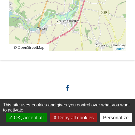
© OpenStreetMap
Leaflet
This site uses cookies and gives you control over what you want
Horaires/Contacts
to activate
OK, accept all
Deny all cookies
Personalize
Commune de Barjouville
1, rue Jean Moulin