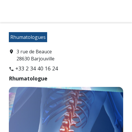
Rhumatologues
3 rue de Beauce
location_on
28630 Barjouville
+33 2 34 40 16 24
phone
Rhumatologue