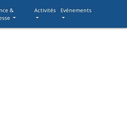
nce &
Activités
Evénements
esse