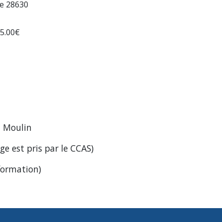
le 28630
65.00€
n Moulin
rge est pris par le CCAS)
formation)