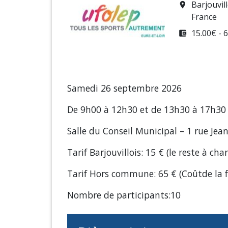
Barjouvil
room
France
15.00€ - 
account_balance_wallet
Samedi 26 septembre 2026
De 9h00 à 12h30 et de 13h30 à 17h30
Salle du Conseil Municipal – 1 rue Jea
Tarif Barjouvillois: 15 € (le reste à cha
Tarif Hors commune: 65 € (Coûtde la 
Nombre de participants:10