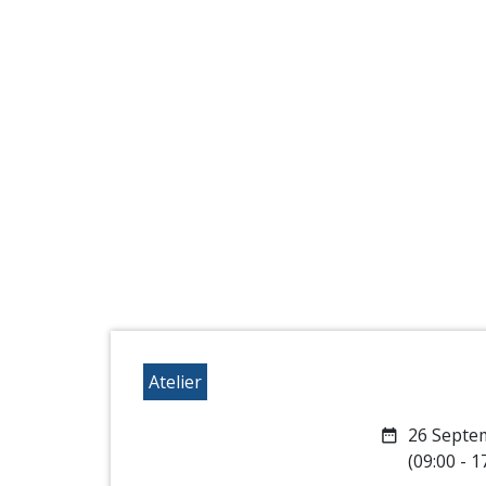
Atelier
26 Septe
date_range
(09:00 - 1