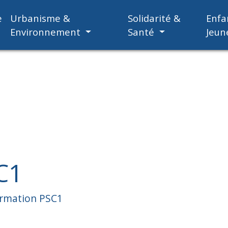
e
Urbanisme &
Solidarité &
Enfa
Environnement
Santé
Jeun
C1
rmation PSC1