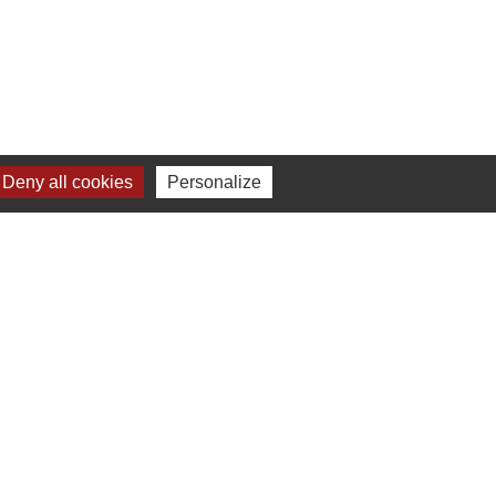
Liens
Deny all cookies
Personalize
Chartres Métropole
Conseil Départemental
Préfecture d'Eure-et-Loir
Filibus
Service-public