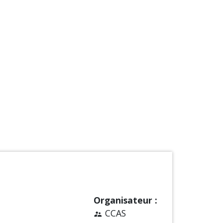
Organisateur :
CCAS
supervisor_account