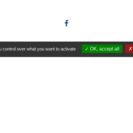
 control over what you want to activate
OK, accept all
-
-
-
ité
Accessibilité
Plan du site
Gestion des cookies