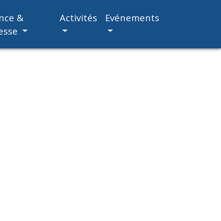
nce &
Activités
Evénements
esse