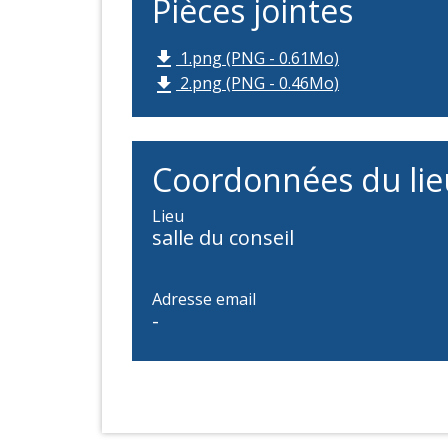
Pièces jointes
1.png (PNG - 0.61Mo)
file_download
2.png (PNG - 0.46Mo)
file_download
Coordonnées du lie
Lieu
salle du conseil
Adresse email
-